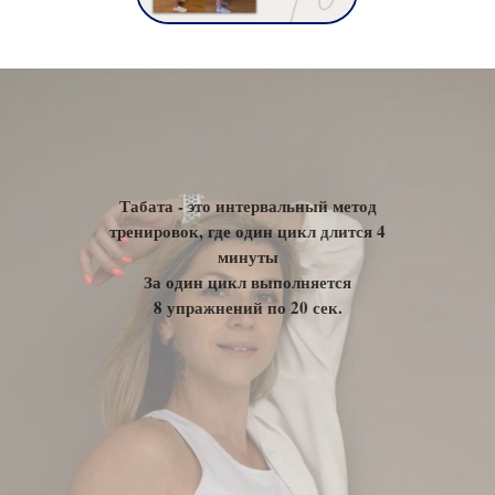
Табата - это интервальный метод
тренировок, где один цикл длится 4
минуты
За один цикл выполняется
8 упражнений по 20 сек.